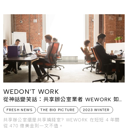
WEDON'T WORK
從神話變笑話：共享辦公室業者 WEWORK 如
何從史上估值最高的新創公司到宣告破產
FRESH NEWS
THE BIG PICTURE
2023 WINTER
共享辦公室還是共享燒錢室? WEWORK 在短短 4 年間
從 470 億美金到一文不值。