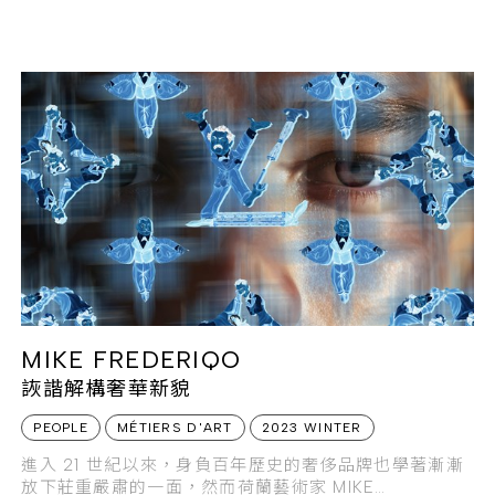
1938P-001 三問及響報時間功能腕錶，極度限量僅生產
30 只，搭載全新機芯 R AL 27 PS，保證未來不再生產
因而更具意
MIKE FREDERIQO
詼諧解構奢華新貌
PEOPLE
MÉTIERS D'ART
2023 WINTER
進入 21 世紀以來，身負百年歷史的奢侈品牌也學著漸漸
放下莊重嚴肅的一面，然而荷蘭藝術家 MIKE