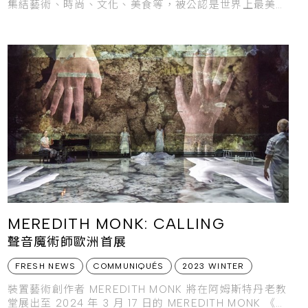
集結藝術、時尚、文化、美食等，被公認是世界上最美麗
和最浪漫的城市。讓我們走進擁有迷人綠地及高品質居住
環境，被視為豪宅指
MEREDITH MONK: CALLING
聲音魔術師歐洲首展
FRESH NEWS
COMMUNIQUÉS
2023 WINTER
裝置藝術創作者 MEREDITH MONK 將在阿姆斯特丹老教
堂展出至 2024 年 3 月 17 日的 MEREDITH MONK 《呼