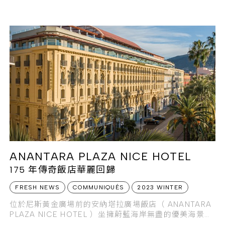
FREDERIQO 橫空出世，推出一系列知名人物扭曲成的
精品 LOGO，席捲藝術、時尚與潮流三界，一鼓作氣將
世人對奢侈品的
ANANTARA PLAZA NICE HOTEL
175 年傳奇飯店華麗回歸
FRESH NEWS
COMMUNIQUÉS
2023 WINTER
位於尼斯黃金廣場前的安納塔拉廣場飯店（ ANANTARA
PLAZA NICE HOTEL ）坐擁蔚藍海岸無盡的優美海景，
飯店所在的歷史遺產成