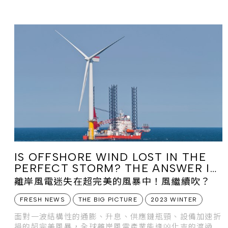
引起廣泛注目，而隨著時
IS OFFSHORE WIND LOST IN THE
PERFECT STORM? THE ANSWER IS
BLOWING IN THE WIND…
離岸風電迷失在超完美的風暴中！風繼續吹？
FRESH NEWS
THE BIG PICTURE
2023 WINTER
面對一波結構性的通膨、升息、供應鏈瓶頸、設備加速折
損的超完美風暴，全球離岸風電產業能逢凶化吉的渡過