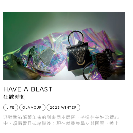
HAVE A BLAST
狂歡時刻
LIFE
GLAMOUR
2023 WINTER
派對季節隨著年末的到來同步展開，將過往美好珍藏心
中、煩惱暫且拋諸腦後；現在就邀集摯友與閨蜜，換上盛
裝造型，以忘情狂歡告別過往，迎接新的開始！