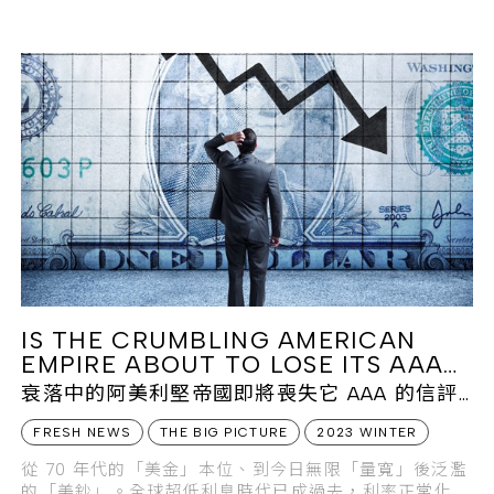
佳秘境天堂。
IS THE CRUMBLING AMERICAN
EMPIRE ABOUT TO LOSE ITS AAA
CREDIT CROWN?
衰落中的阿美利堅帝國即將喪失它 AAA 的信評
皇冠？
FRESH NEWS
THE BIG PICTURE
2023 WINTER
從 70 年代的「美金」本位、到今日無限「量寬」後泛濫
的「美鈔」。全球超低利息時代已成過去，利率正常化將