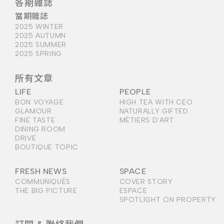
各期雜誌
當期雜誌
2025 WINTER
2025 AUTUMN
2025 SUMMER
2025 SPRING
所有文章
LIFE
PEOPLE
BON VOYAGE
HIGH TEA WITH CEO
GLAMOUR
NATURALLY GIFTED
FINE TASTE
MÉTIERS D'ART
DINING ROOM
DRIVE
BOUTIQUE TOPIC
FRESH NEWS
SPACE
COMMUNIQUÉS
COVER STORY
THE BIG PICTURE
ESPACE
SPOTLIGHT ON PROPERTY
訂閱 & 聯絡我們