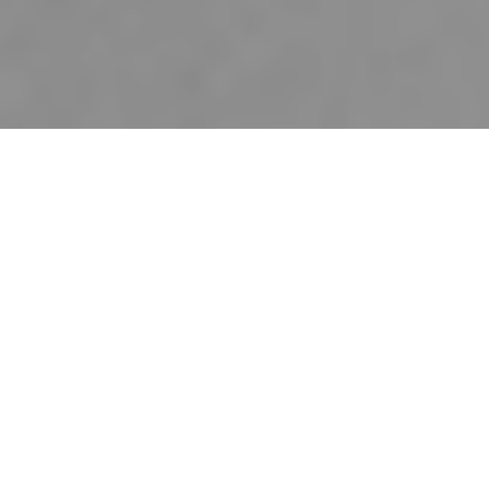
以「快時尚」扭轉時尚產業規則的
Zara 隸屬於西班牙 Inditex 集團，
從 1975 年創立至今即將滿 50 週
年，快時尚則因大環境變遷而面臨
毀譽參半的現象。2022 年 4 月上
任的 Marta Ortega Pérez 身為創辦
人之女，是否能為品牌再度鍍金？