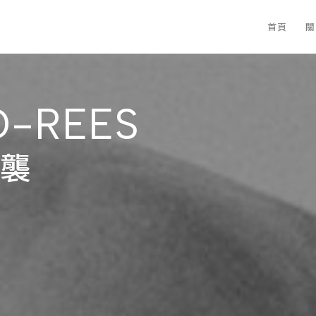
首頁
關
D-REES
襲