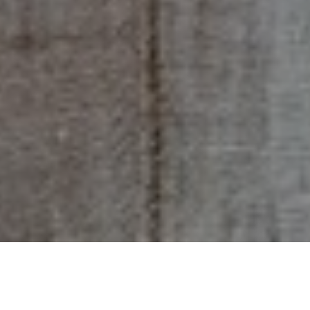
陶藝該遠觀還是近玩？來自南非的
國寶級藝術陶匠 Hylton Nel 以信念