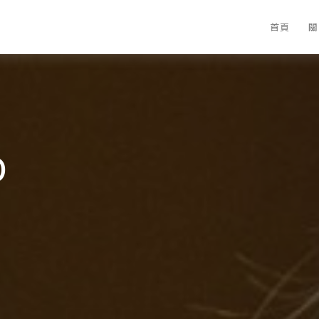
首頁
關
O