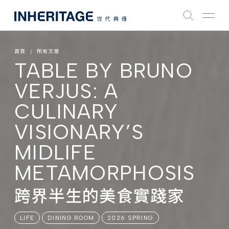
首頁
所有文章
TABLE BY BRUNO
VERJUS: A
CULINARY
VISIONARY’S
MIDLIFE
METAMORPHOSIS
跨界半生的美食實踐家
LIFE
DINING ROOM
2026 SPRING