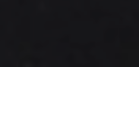
無懼於挑戰建築常規，以充滿戲劇
張力的外觀蘊涵空間新敘事。從曾
任 OMA 最年輕合夥人，到自立門
戶的建築鬼才 Ole Scheeren，打破
傳統邊界，重塑城市天際線，開創