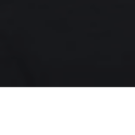
於層峰超級跑車領域，約略每 10 年
會出現一度終極競爭，許多名家以
此展示自家的賽車成果與造車工