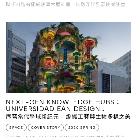
聯手打造的挪威峽灣木屋計畫，以懸浮於呂瑟峽灣懸崖邊
緣的姿態，為旅人構建出一處極致避世的冥想空間。
NEXT-GEN KNOWLEDGE HUBS：
UNIVERSIDAD EAN DESIGN
SCHOOL AND MAKERS’ SPACE
序寫當代學域新紀元 - 編織工藝與生物多樣之美
SPACE
COVER STORY
2026 SPRING