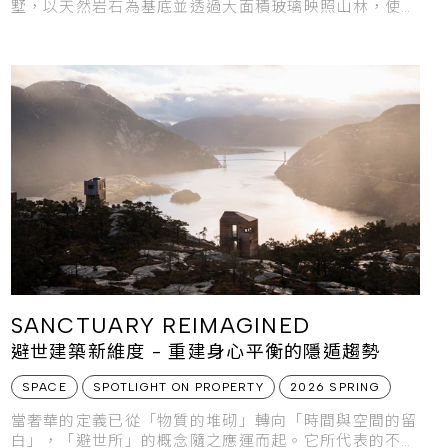
墅，以天然岩石為基底並透過大面積玻璃映照山林，使建
築如同從大地生長而出。
SANCTUARY REIMAGINED
避世建築新維度 - 重建身心平衡的隱遁趨勢
SPACE
SPOTLIGHT ON PROPERTY
2026 SPRING
當奢華的定義已從「物質的堆砌」轉向「時間與空間的留
白」，「避世所」的概念隨之應運而起。它所代表的不僅