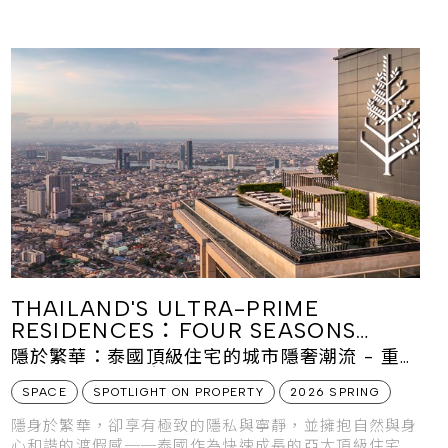
棟低密度住宅組成，將海島美景、在地文化與開放式動線
優雅結合，營造出私密幽靜的內向式渡假感。
THAILAND'S ULTRA-PRIME
RESIDENCES：FOUR SEASONS
PRIVATE RESIDENCES BANGKOK
隱於繁華：泰國頂級住宅的城市隱奢潮流 - 重新
定義曼谷水岸頂奢住宅
SPACE
SPOTLIGHT ON PROPERTY
2026 SPRING
隱身於繁華，卻享有極致的隱私與寧靜，並擁抱自然與身
心和諧的渡假感──泰國作為快速成長的亞太頂級住宅發