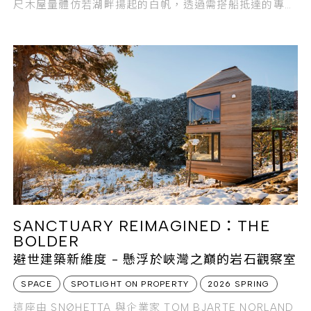
尺木屋量體仿若湖畔揚起的白帆，透過需搭船抵達的專屬
碼頭，強化了與世隔絕的避世儀式感。
SANCTUARY REIMAGINED：THE
BOLDER
避世建築新維度 - 懸浮於峽灣之巔的岩石觀察室
SPACE
SPOTLIGHT ON PROPERTY
2026 SPRING
這座由 SNØHETTA 與企業家 TOM BJARTE NORLAND