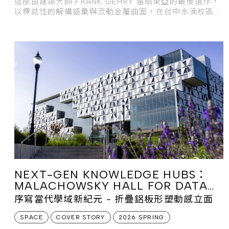
這座由建築大師 FRANK GEHRY 留給東亞的最後遺作，
以標誌性的解構語彙與流動金屬曲面，在台中水湳校區構
築出醫學與藝術交會的生命力。
NEXT-GEN KNOWLEDGE HUBS：
MALACHOWSKY HALL FOR DATA
SCIENCE & INFORMATION
序寫當代學域新紀元 - 折疊鋁板形塑動感立面
TECHNOLOGY
SPACE
COVER STORY
2026 SPRING