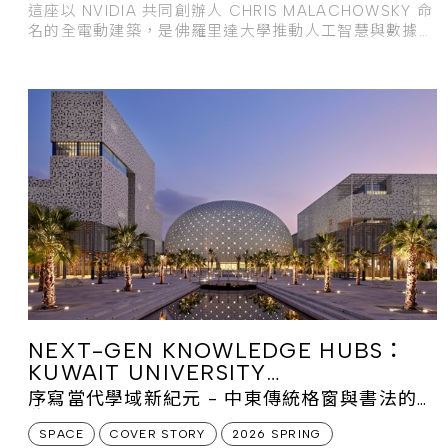
這座以 NVIDIA 共同創辦人 CHRIS MALACHOWSKY 命
名的全電動建築，是佛羅里達大學推動人工智慧與數據科
學的核心基地。獲得 LEED 鉑金
NEXT-GEN KNOWLEDGE HUBS：
KUWAIT UNIVERSITY
ADMINISTRATION FACILITIES
序寫當代學域新紀元 - 中東傳統格窗與書法的現
代演繹
SPACE
COVER STORY
2026 SPRING