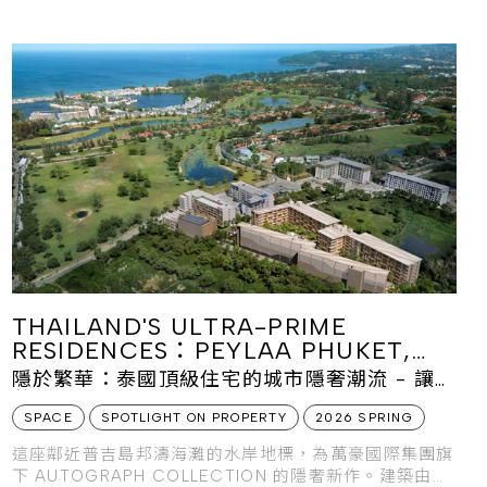
THAILAND'S ULTRA-PRIME
RESIDENCES：PEYLAA PHUKET,
AUTOGRAPH COLLECTION
隱於繁華：泰國頂級住宅的城市隱奢潮流 - 讓奢
RESIDENCES
華隱入自然
SPACE
SPOTLIGHT ON PROPERTY
2026 SPRING
這座鄰近普吉島邦濤海灘的水岸地標，為萬豪國際集團旗
下 AUTOGRAPH COLLECTION 的隱奢新作。建築由三