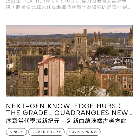
這座由 HEATHERWICK STUDIO 操刀的波哥大設計學
院，將哥倫比亞原住民編織技藝轉化為繽紛的建築外觀，
與充滿綠意的「親生物設計」交織，為都市核心注入蓬勃
生命力。
NEXT-GEN KNOWLEDGE HUBS：
THE GRADEL QUADRANGLES NEW
COLLEGE, OXFORD
序寫當代學域新紀元 - 創新曲線演繹古老方庭
SPACE
COVER STORY
2026 SPRING