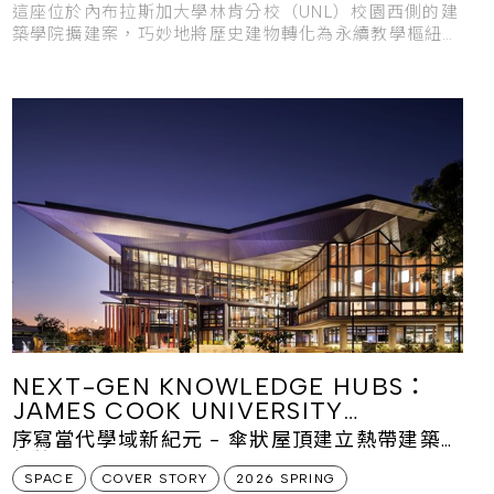
這座位於內布拉斯加大學林肯分校（UNL）校園西側的建
築學院擴建案，巧妙地將歷史建物轉化為永續教學樞紐，
成為銜接校園與球場的重要門戶。
NEXT-GEN KNOWLEDGE HUBS：
JAMES COOK UNIVERSITY
ENGINEERING & INNOVATION
序寫當代學域新紀元 - 傘狀屋頂建立熱帶建築新
PLACE
標竿
SPACE
COVER STORY
2026 SPRING