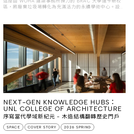
這座由 WOHA 建築事務所操刀的 BRAC 大學達卡新校
區，將廢棄垃圾場轉化為充滿活力的永續學術中心。設計
整合了社區賦權與低能耗原則，在打造舒適學習環境的同
時，更實踐了平等與環境修復的價值觀，成為推動城市積
極變革與永續發展的關鍵力量。
NEXT-GEN KNOWLEDGE HUBS：
UNL COLLEGE OF ARCHITECTURE
序寫當代學域新紀元 - 木造結構翻轉歷史門戶
SPACE
COVER STORY
2026 SPRING