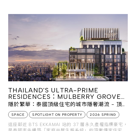
尖端智能管理，高空規劃多層次社交酒吧與無邊際泳池，
為層峰住戶打造兼具私密與海天交織的垂直頂奢生活。
THAILAND'S ULTRA-PRIME
RESIDENCES：MULBERRY GROVE
SUKHUMVIT
隱於繁華：泰國頂級住宅的城市隱奢潮流 - 頂奢
跨世代傳家之邸
SPACE
SPOTLIGHT ON PROPERTY
2026 SPRING
這座鄰近 BTS EKKAMAI 站的 37 層永久產權指標豪宅，
是泰國率先構築「家庭共居生態系統」的頂奢傳家住宅之