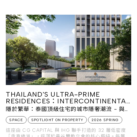
岸線。蜿蜒泳池與豐富植栽交織出熱帶生態敘事，並配備
沙灘俱樂部與星級酒店式服務，構築與自然共生的海濱避
世詩篇。
THAILAND'S ULTRA-PRIME
RESIDENCES：INTERCONTINENTAL
RESIDENCES BANGKOK ASOKE
隱於繁華：泰國頂級住宅的城市隱奢潮流 - 與曼
谷指標都會公園優雅共生
SPACE
SPOTLIGHT ON PROPERTY
2026 SPRING
這座由 CG CAPITAL 與 IHG 聯手打造的 32 層低密度
「垂直綠洲」，座落於曼谷雙軌交會的核心樞紐。每層僅