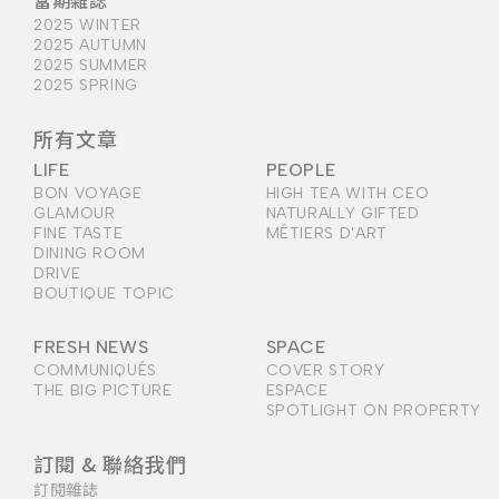
當期雜誌
2025 WINTER
2025 AUTUMN
2025 SUMMER
2025 SPRING
所有文章
LIFE
PEOPLE
BON VOYAGE
HIGH TEA WITH CEO
GLAMOUR
NATURALLY GIFTED
FINE TASTE
MÉTIERS D'ART
DINING ROOM
DRIVE
BOUTIQUE TOPIC
FRESH NEWS
SPACE
COMMUNIQUÉS
COVER STORY
THE BIG PICTURE
ESPACE
SPOTLIGHT ON PROPERTY
訂閱 & 聯絡我們
訂閱雜誌