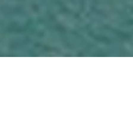
走入古老的漠地綠洲，探索數千年
古文明遺址，遊歷古代阿拉伯香料
之路，入住最環保的豪華峽谷別
墅，體驗彷彿穿越一千零一夜的極
致野奢假期。