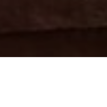
遊歷擁有豐富歷史文化底蘊的印度
拉賈斯坦，入住宮殿城堡，邂逅
700 年前古王室風采，享受一場穿
越時空的永續奢華假期。