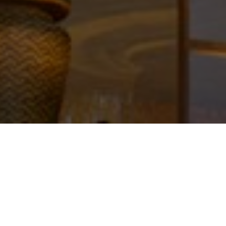
這座由 Heatherwick Studio 操刀的
波哥大設計學院，將哥倫比亞原住
民編織技藝轉化為繽紛的建築外
觀，與充滿綠意的「親生物設計」
交織，為都市核心注入蓬勃生命