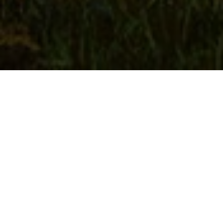
這座由 MVRDV 與
MoonWalkLocal 操刀的梅村擴建計
畫，以一行禪師的「正念生活」為
核心，將建築轉化為極致尊重生態
的有機體。
TEXT_LILIAS LEE PHOTO_MVRDV RENDER_REDVERTEX